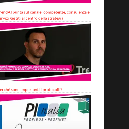
rendAI punta sul canale: competenze, consulenza e
ervizi gestiti al centro della strategia
erché sono importanti i protocolli?