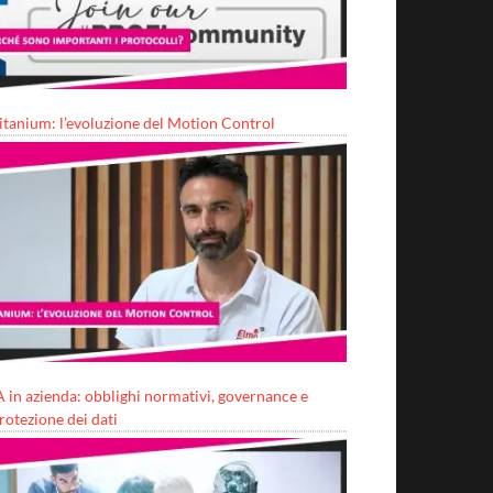
itanium: l’evoluzione del Motion Control
A in azienda: obblighi normativi, governance e
rotezione dei dati