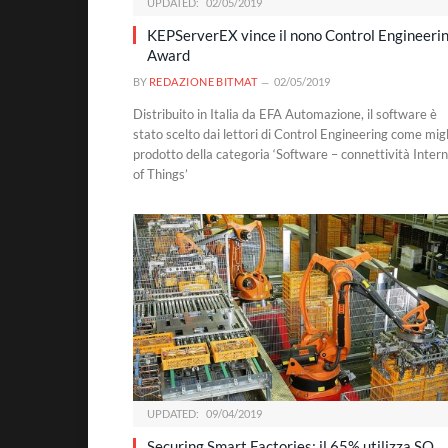
UPDATED:
02/05/2019
KEPServerEX vince il nono Control Engineeri
Award
BY
REDAZIONE BITMAT
02/05/2019
Distribuito in Italia da EFA Automazione, il software è
stato scelto dai lettori di Control Engineering come migl
prodotto della categoria ‘Software – connettività Inter
of Things’
UPDATED:
09/04/2019
Securing Smart Factories: il 65% utilizza SO