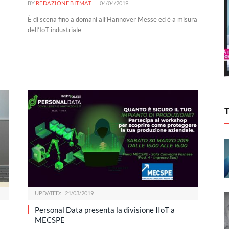
BY
REDAZIONE BITMAT
04/04/2019
È di scena fino a domani all’Hannover Messe ed è a misura
dell’IoT industriale
UPDATED:
21/03/2019
Personal Data presenta la divisione IIoT a
MECSPE