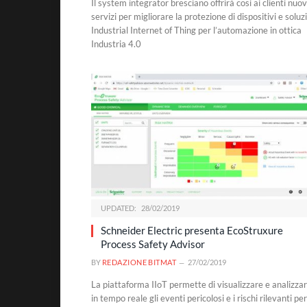
Il system integrator bresciano offrirà così ai clienti nuov
servizi per migliorare la protezione di dispositivi e soluz
Industrial Internet of Thing per l’automazione in ottica
Industria 4.0
UPDATED:
28/02/2019
Schneider Electric presenta EcoStruxure
Process Safety Advisor
BY
REDAZIONE BITMAT
27/02/2019
La piattaforma IIoT permette di visualizzare e analizza
in tempo reale gli eventi pericolosi e i rischi rilevanti per