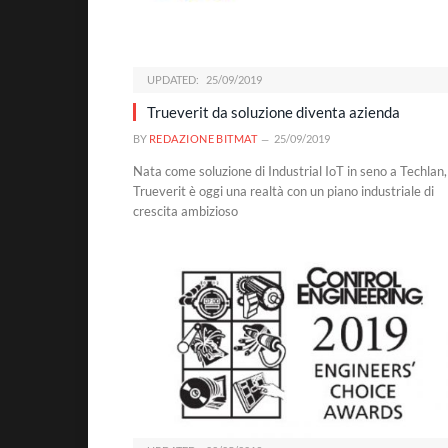
UPDATED:
25/09/2019
Trueverit da soluzione diventa azienda
BY
REDAZIONE BITMAT
25/09/2019
Nata come soluzione di Industrial IoT in seno a Techlan,
Trueverit è oggi una realtà con un piano industriale di
crescita ambizioso