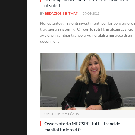
obsoleti
BY
REDAZIONE BITMAT
09/04/2019
Nonostante gli ingenti investimenti per far convergere i
tradizionali sistemi di OT con le reti IT, in alcuni casi ciò
avviene in ambienti ancora vulnerabili a minacce di un
decennio fa
UPDATED:
29/03/2019
Osservatorio MECSPE: tutti i trend del
manifatturiero 4.0