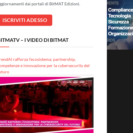
ggiornamenti dai portali di BitMAT Edizioni.
ITMATV – I VIDEO DI BITMAT
rendAI rafforza l’ecosistema: partnership,
ompetenze e innovazione per la cybersecurity del
uturo