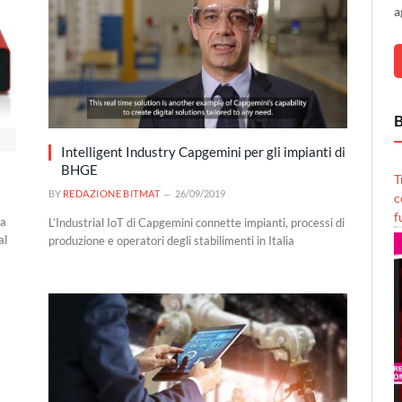
a
B
Intelligent Industry Capgemini per gli impianti di
BHGE
T
BY
REDAZIONE BITMAT
26/09/2019
c
f
za
L’Industrial IoT di Capgemini connette impianti, processi di
al
produzione e operatori degli stabilimenti in Italia