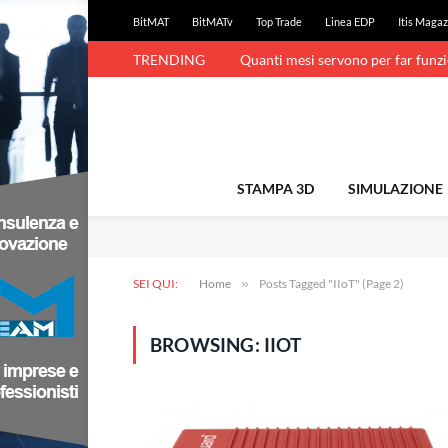
BitMAT
BitMATv
Top Trade
Linea EDP
Itis Magaz
TRENDING
Quanti mesi servono per far funz
STAMPA 3D
SIMULAZIONE
SEI QUI:
Home
»
Posts Tagged "IIoT" (Page 2)
BROWSING:
IIOT