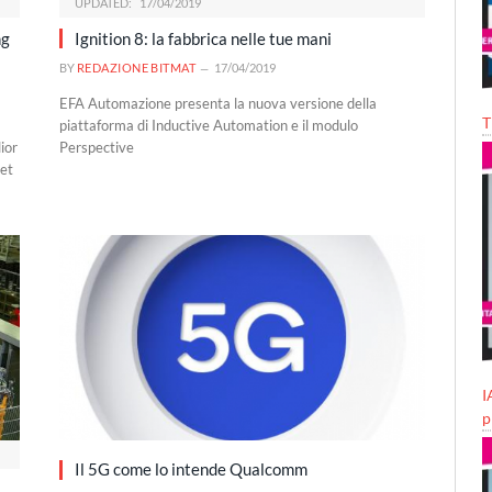
UPDATED:
17/04/2019
ng
Ignition 8: la fabbrica nelle tue mani
BY
REDAZIONE BITMAT
17/04/2019
EFA Automazione presenta la nuova versione della
T
piattaforma di Inductive Automation e il modulo
ior
Perspective
net
I
p
Il 5G come lo intende Qualcomm