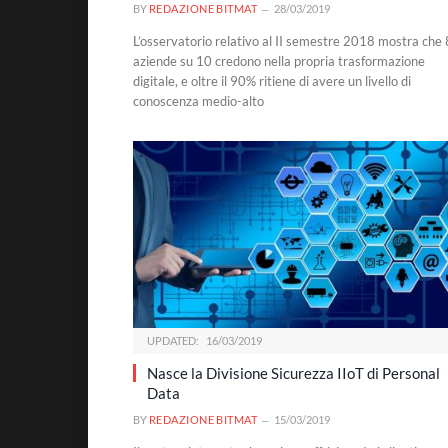
BY
REDAZIONE BITMAT
28/03/2019
L’osservatorio relativo al II semestre 2018 mostra che 
aziende su 10 credono nella propria trasformazione
digitale, e oltre il 90% ritiene di avere un livello di
conoscenza medio-alto
UPDATED:
16/03/2019
Nasce la Divisione Sicurezza IIoT di Personal
Data
BY
REDAZIONE BITMAT
15/03/2019