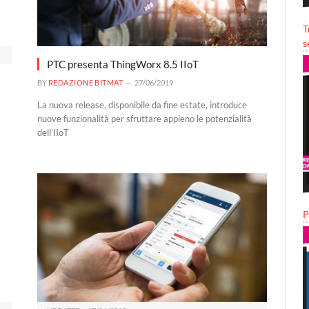
T
s
PTC presenta ThingWorx 8.5 IIoT
BY
REDAZIONE BITMAT
27/06/2019
La nuova release, disponibile da fine estate, introduce
nuove funzionalità per sfruttare appieno le potenzialità
dell’IIoT
P