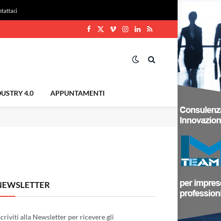
tattaci
Facebook
X
Vimeo
Instagram
LinkedIn
RSS
(Twitter)
USTRY 4.0
APPUNTAMENTI
NEWSLETTER
scriviti alla Newsletter per ricevere gli