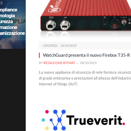
UPDATED:
10/10/2019
WatchGuard presenta il nuovo Firebox T35-R
BY
REDAZIONE BITMAT
08/10/2019
La nuova appliance di sicurezza di rete fornisce sicurez
di grado enterprise e prestazioni all’altezza dell’industri
internet of things (IIoT)