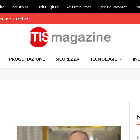
ine
Industry 5.0
Sanità Digitale
ReStart in Green
Speciale Stampanti
Con
ionare un robot?
PROGETTAZIONE
SICUREZZA
TECNOLOGIE
IND
I