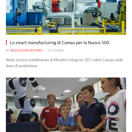
Lo smart manufacturing di Comau per la Nuova 500
BY
REDAZIONE BITMAT
27/11/2020
Nello storico stabilimento di Mirafiori integrati 187 robot Comau nelle
linee di produzione