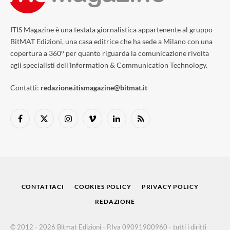
ITIS Magazine è una testata giornalistica appartenente al gruppo
BitMAT Edizioni, una casa editrice che ha sede a Milano con una
copertura a 360° per quanto riguarda la comunicazione rivolta
agli specialisti dell'lnformation & Communication Technology.
Contatti:
redazione.itismagazine@bitmat.it
Facebook
X
Instagram
Vimeo
LinkedIn
RSS
(Twitter)
CONTATTACI
COOKIES POLICY
PRIVACY POLICY
REDAZIONE
© 2012 - 2026 Bitmat Edizioni - P.Iva 09091900960 - tutti i diritti