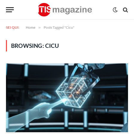
SEI QUI:
Home
»
Posts Tagged "Cicu"
BROWSING:
CICU