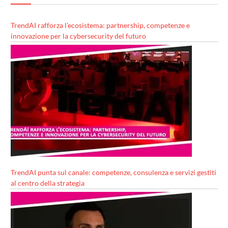
TrendAI rafforza l’ecosistema: partnership, competenze e
innovazione per la cybersecurity del futuro
TrendAI punta sul canale: competenze, consulenza e servizi gestiti
al centro della strategia