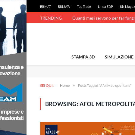
BitMAT
BitMATv
Top Trade
Linea EDP
Itis Magaz
TRENDING
Quanti mesi servono per far funz
STAMPA 3D
SIMULAZIONE
SEI QUI:
Home
»
Posts Tagged "Afol Metropolitana"
BROWSING:
AFOL METROPOLIT