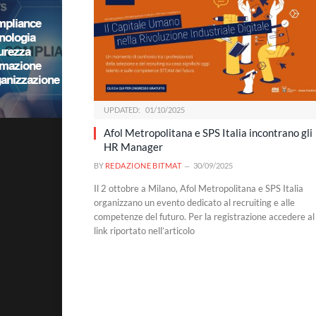
UPDATED:
01/10/2025
Afol Metropolitana e SPS Italia incontrano gli
HR Manager
BY
REDAZIONE BITMAT
30/09/2025
Il 2 ottobre a Milano, Afol Metropolitana e SPS Italia
organizzano un evento dedicato al recruiting e alle
competenze del futuro. Per la registrazione accedere al
link riportato nell’articolo