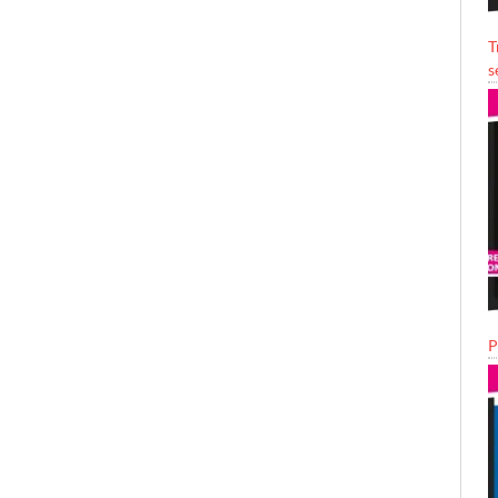
T
s
P