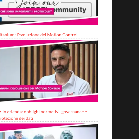
itanium: l’evoluzione del Motion Control
A in azienda: obblighi normativi, governance e
rotezione dei dati