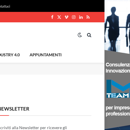
tattaci
Facebook
X
Vimeo
Instagram
LinkedIn
RSS
(Twitter)
USTRY 4.0
APPUNTAMENTI
NEWSLETTER
scriviti alla Newsletter per ricevere gli