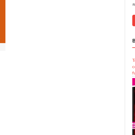
a
B
T
c
f