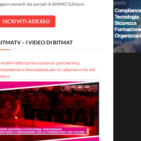
ggiornamenti dai portali di BitMAT Edizioni.
ITMATV – I VIDEO DI BITMAT
rendAI rafforza l’ecosistema: partnership,
ompetenze e innovazione per la cybersecurity del
uturo