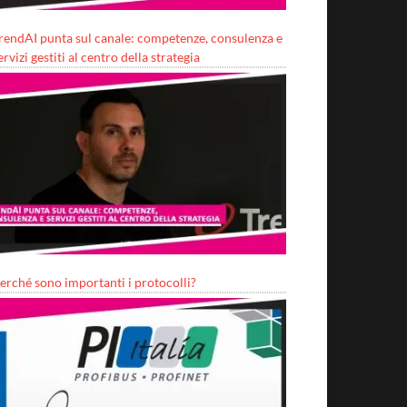
rendAI punta sul canale: competenze, consulenza e
ervizi gestiti al centro della strategia
erché sono importanti i protocolli?