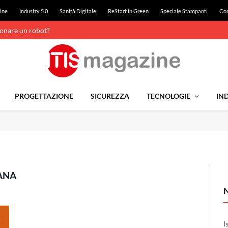
ine
Industry 5.0
Sanità Digitale
ReStart in Green
Speciale Stampanti
Con
ionare un robot?
PROGETTAZIONE
SICUREZZA
TECNOLOGIE
IND
ANA
I