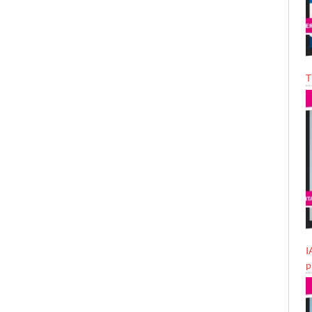
T
I
p