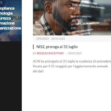
UPDATED:
28/05/2025
NIS2, proroga al 31 luglio
BY
REDAZIONE BITMAT
28/05/2025
ACN ha prorogato al 31 luglio la scadenza (in preceden
fissata per il 31 maggio) per l’aggiornamento annuale
dei dati