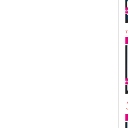
T
I
p