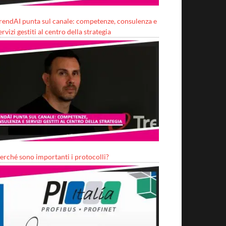
rendAI punta sul canale: competenze, consulenza e
ervizi gestiti al centro della strategia
erché sono importanti i protocolli?