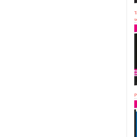
T
s
P