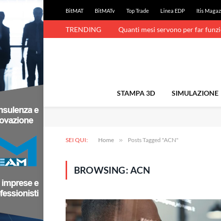
BitMAT
BitMATv
Top Trade
Linea EDP
Itis Magaz
TRENDING
Quanti mesi servono per far funz
STAMPA 3D
SIMULAZIONE
SEI QUI:
Home
»
Posts Tagged "ACN"
BROWSING:
ACN