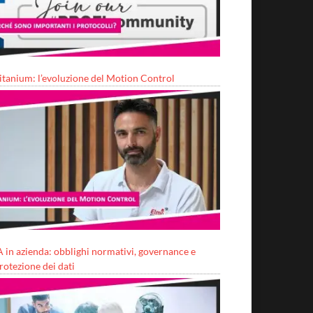
itanium: l’evoluzione del Motion Control
A in azienda: obblighi normativi, governance e
rotezione dei dati