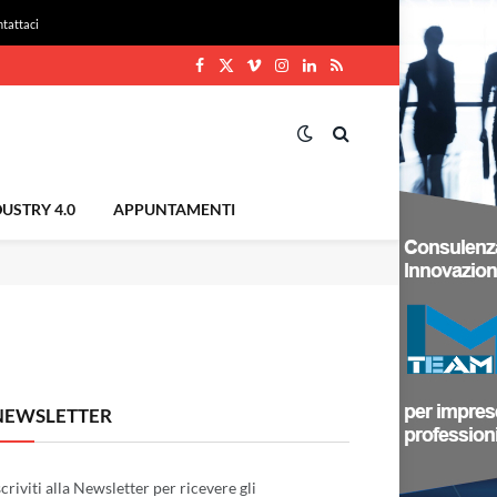
tattaci
Facebook
X
Vimeo
Instagram
LinkedIn
RSS
(Twitter)
USTRY 4.0
APPUNTAMENTI
NEWSLETTER
scriviti alla Newsletter per ricevere gli