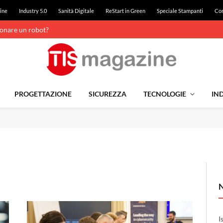
ine
Industry 5.0
Sanità Digitale
ReStart in Green
Speciale Stampanti
Con
ionare un robot?
PROGETTAZIONE
SICUREZZA
TECNOLOGIE
IND
I