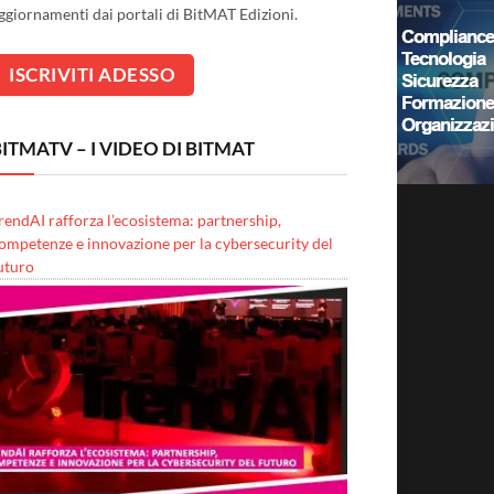
ggiornamenti dai portali di BitMAT Edizioni.
ITMATV – I VIDEO DI BITMAT
rendAI rafforza l’ecosistema: partnership,
ompetenze e innovazione per la cybersecurity del
uturo