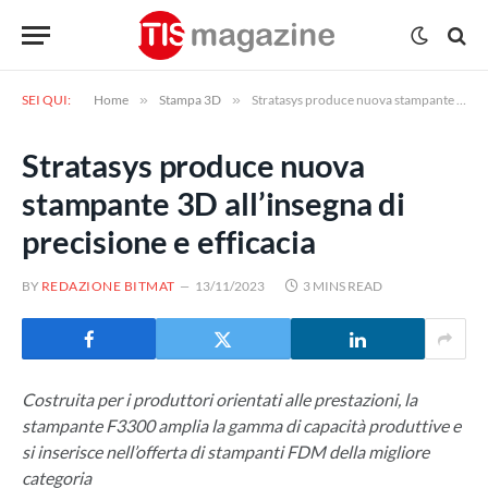
SEI QUI:
Home
»
Stampa 3D
»
Stratasys produce nuova stampante 3D all’insegna di precisione e efficacia
Stratasys produce nuova
stampante 3D all’insegna di
precisione e efficacia
BY
REDAZIONE BITMAT
13/11/2023
3 MINS READ
Costruita per i produttori orientati alle prestazioni, la
stampante F3300 amplia la gamma di capacità produttive e
si inserisce nell’offerta di stampanti FDM della migliore
categoria