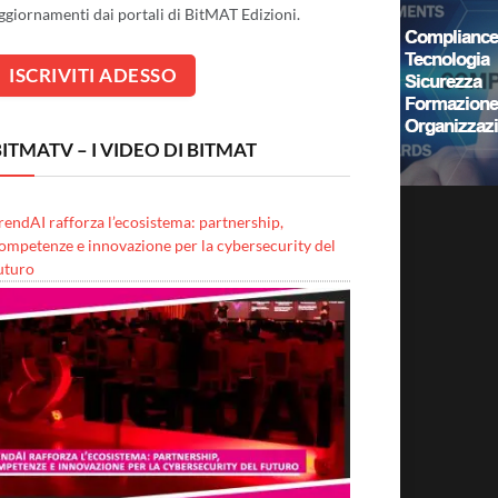
ggiornamenti dai portali di BitMAT Edizioni.
ITMATV – I VIDEO DI BITMAT
rendAI rafforza l’ecosistema: partnership,
ompetenze e innovazione per la cybersecurity del
uturo