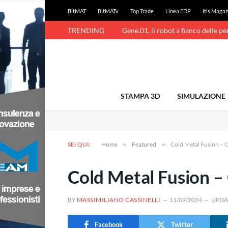
BitMAT
BitMATv
Top Trade
Linea EDP
Itis Magaz
TRENDING
Gene.01, il robot a fianco delle p
STAMPA 3D
SIMULAZIONE
SEI QUI:
Home
»
Featured
»
Cold Metal Fusion – 
Cold Metal Fusion –
BY
MASSIMILIANO CASSINELLI
11/09/2024
UPDA
Facebook
Twitter