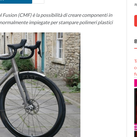
a
l Fusion (CMF) è la possibilità di creare componenti in
S normalmente impiegate per stampare polimeri plastici
B
T
c
f