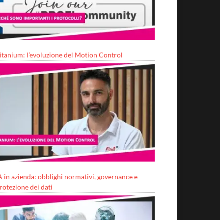
itanium: l’evoluzione del Motion Control
A in azienda: obblighi normativi, governance e
rotezione dei dati