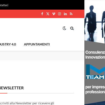
tattaci
Facebook
X
Vimeo
Instagram
LinkedIn
RSS
(Twitter)
USTRY 4.0
APPUNTAMENTI
NEWSLETTER
scriviti alla Newsletter per ricevere gli