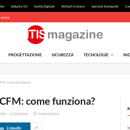
ine
Industry 5.0
Sanità Digitale
ReStart in Green
Speciale Stampanti
Con
ersone
PROGETTAZIONE
SICUREZZA
TECNOLOGIE
IND
CFM: come funziona?
 CFM: come funziona?
TED:
13/09/2024
5 MINS READ
I
LinkedIn