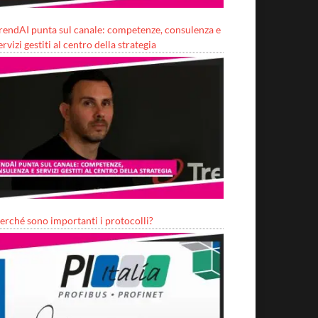
rendAI punta sul canale: competenze, consulenza e
ervizi gestiti al centro della strategia
erché sono importanti i protocolli?