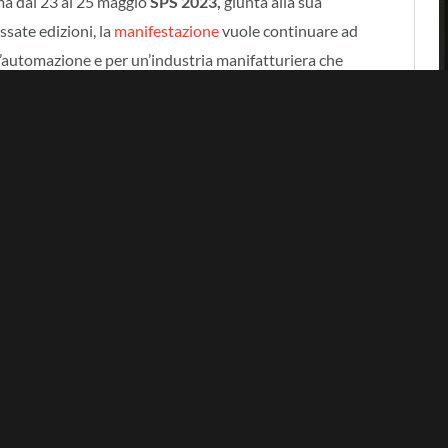
ma dal 23 al 25 maggio
SPS 2023,
giunta alla sua
ssate edizioni, la
manifestazione
vuole continuare ad
ll’automazione e per un’industria manifatturiera che
racciando i nuovi paradigmi della
digitalizzazione,
tate nei convegni e nelle aree tematiche dedicate
di
modelli di business
basati sui dati, all’importanza della
i alla sostenibilità e alle nuove tecnologie abilitanti.
P
ziative
 SPS 2023: i padiglioni espositivi 3, 5 e 6 accoglieranno il
a soluzioni digitali al servizio della trasformazione
ioni 4, 7 e 8) si potranno toccare con mano le potenzialità
ca ed Additive Manufactoring a cui su aggiunge, come
dicata alla
Sustainable Innovation
dove sarà possibile
 industrie manifatturiere che vogliono implementare