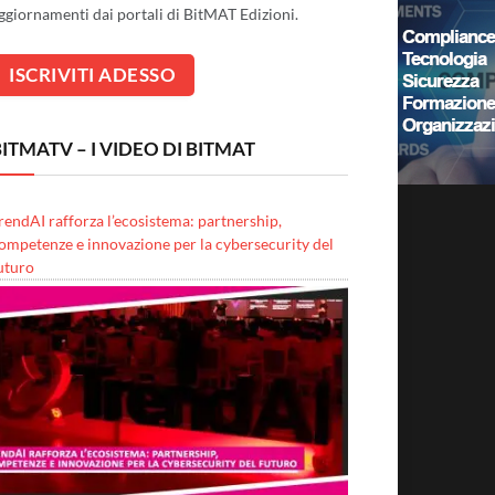
ggiornamenti dai portali di BitMAT Edizioni.
ITMATV – I VIDEO DI BITMAT
rendAI rafforza l’ecosistema: partnership,
ompetenze e innovazione per la cybersecurity del
uturo