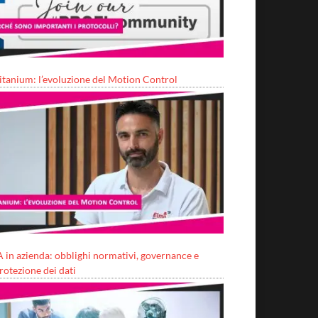
itanium: l’evoluzione del Motion Control
A in azienda: obblighi normativi, governance e
rotezione dei dati