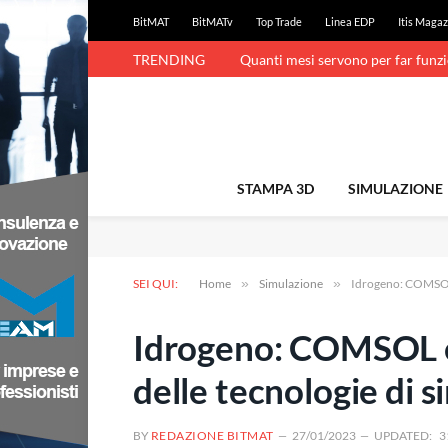
BitMAT
BitMATv
Top Trade
Linea EDP
Itis Magaz
TRENDING
Quanti mesi servono per far funz
STAMPA 3D
SIMULAZIONE
SEI QUI:
Home
»
Simulazione
»
Idrogeno: COMSOL c
Idrogeno: COMSOL ci
delle tecnologie di 
BY
REDAZIONE BITMAT
27/01/2023
UPDATED:
3