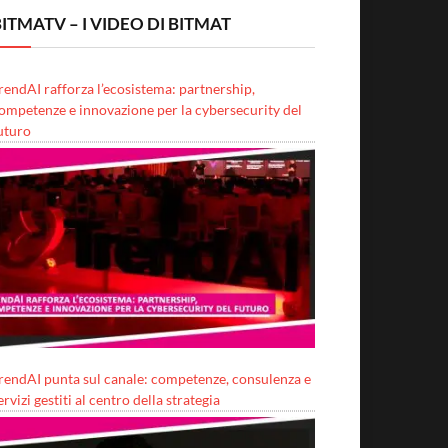
ITMATV – I VIDEO DI BITMAT
rendAI rafforza l’ecosistema: partnership,
ompetenze e innovazione per la cybersecurity del
uturo
rendAI punta sul canale: competenze, consulenza e
ervizi gestiti al centro della strategia