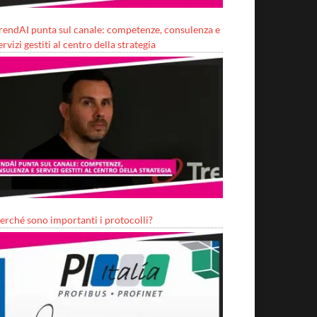
rendAI punta sul canale: competenze, consulenza e
ervizi gestiti al centro della strategia
erché sono importanti i protocolli?