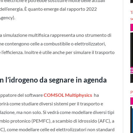
i elettriche e potrebbe sostituire molte delle attuali
e dell’energia. È quanto emerge dal rapporto 2022
T
Agency).
s
La simulazione multifisica rappresenta uno strumento di
che contengono celle a combustibile o elettrolizzatori,
l’efficienza. Inoltre è utile anche per simulare il trasporto
l’idrogeno da segnare in agenda
P
luppatore del software
COMSOL Multiphysics
ha
rirà come studiare diversi sistemi per il trasporto e
ulazione, ma non solo. Si vedrà come modellare diversi tipi
cambio protonico (PEMFC), a scambio di idrossido (AFC), a
), come modellare celle ed elettrolizzatori non standard