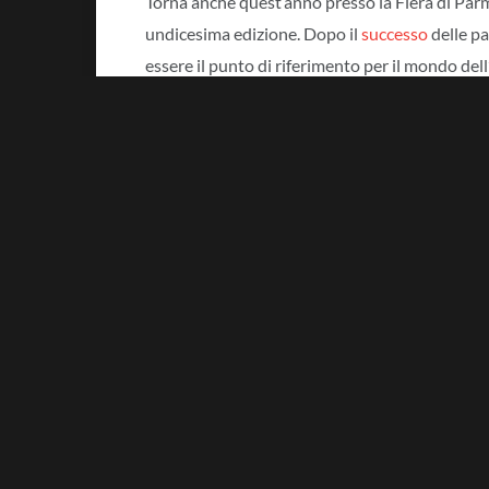
Torna anche quest’anno presso la Fiera di Par
undicesima edizione. Dopo il
successo
delle pa
essere il punto di riferimento per il mondo de
continua ad evolversi ed innovarsi. E lo fa abb
tematiche queste che saranno ampiamente trat
all’importanza degli analytics e alla creazione 
formazione e delle competenze, ma anche dedicat
SPS 2023: i padiglioni e le ini
Saranno ben
6 i padiglioni
nei quali si svolgerà
meglio delle tecnologie per l’automazione e dell
dell’industria, mentre nel distretto 4.0 (padigl
del Digital & Software, Robotica e Meccatroni
novità rispetto alle scorse edizioni, un’area de
visionare soluzioni e demo funzionanti per le