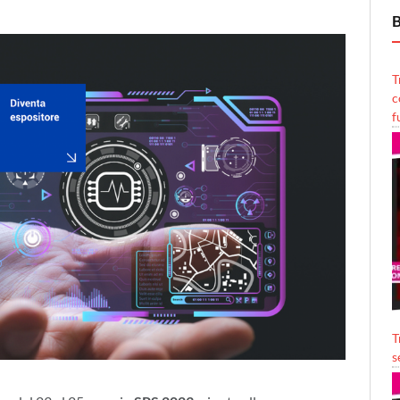
B
T
c
f
T
s