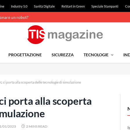
ine
Industry 5.0
Sanità Digitale
ReStart in Green
Speciale Stampanti
Con
ionare un robot?
PROGETTAZIONE
SICUREZZA
TECNOLOGIE
IND
i porta alla scoperta delle tecnologie di simulazione
 porta alla scoperta
simulazione
1/01/2023
2 MINS READ
I