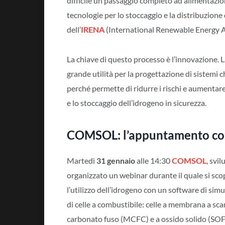
difficile un passaggio completo ad alimentazion
tecnologie per lo stoccaggio e la distribuzion
dell’
IRENA
(International Renewable Energy 
La chiave di questo processo è l’innovazione. 
grande utilità per la progettazione di sistemi 
perché permette di ridurre i rischi e aumentare 
e lo stoccaggio dell’idrogeno in sicurezza.
COMSOL: l’appuntamento con 
Martedì
31 gennaio
alle 14:30
COMSOL
, svi
organizzato un webinar durante il quale si scop
l’utilizzo dell’idrogeno con un software di sim
di celle a combustibile: celle a membrana a s
carbonato fuso (MCFC) e a ossido solido (SOFC