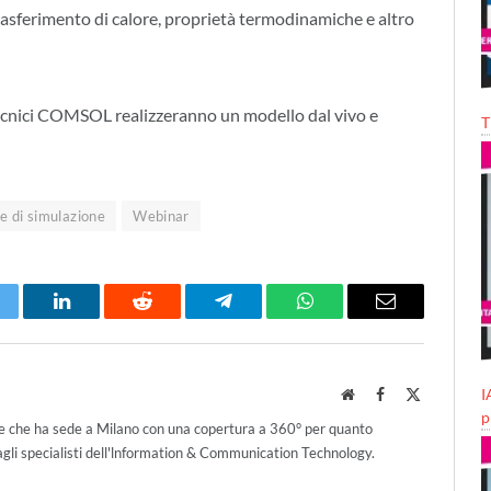
trasferimento di calore, proprietà termodinamiche e altro
 tecnici COMSOL realizzeranno un modello dal vivo e
T
e di simulazione
Webinar
itter
LinkedIn
Reddit
Telegram
WhatsApp
Email
I
Website
Facebook
X
(Twitter)
p
ce che ha sede a Milano con una copertura a 360° per quanto
agli specialisti dell'lnformation & Communication Technology.