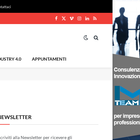
tattaci
Facebook
X
Vimeo
Instagram
LinkedIn
RSS
(Twitter)
USTRY 4.0
APPUNTAMENTI
NEWSLETTER
scriviti alla Newsletter per ricevere gli