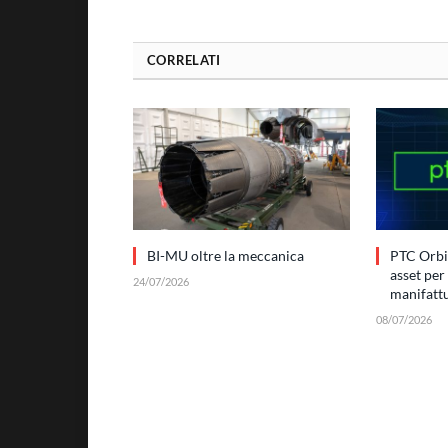
CORRELATI
BI-MU oltre la meccanica
PTC Orbit
asset per 
24/07/2026
manifatt
08/07/2026