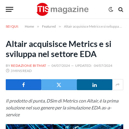
SEI QUI:
Home
»
Featured
»
Altair acquisisce Metrics e si sviluppa nel settore EDA
Altair acquisisce Metrics e si
sviluppa nel settore EDA
BY
REDAZIONE BITMAT
04/07/2024
UPDATED:
04/07/2024
3 MINS READ
Il prodotto di punta, DSim di Metrics con Altair, è la prima
soluzione nel suo genere per la simulazione EDA as-a-
service