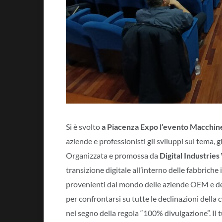
Si è svolto
a Piacenza Expo l’evento
Macchine
aziende e professionisti gli sviluppi sul tema, 
Organizzata e promossa da
Digital Industrie
transizione digitale all’interno delle fabbriche
provenienti dal mondo delle aziende OEM e degl
per confrontarsi su tutte le declinazioni della
nel segno della regola “100% divulgazione”. Il 