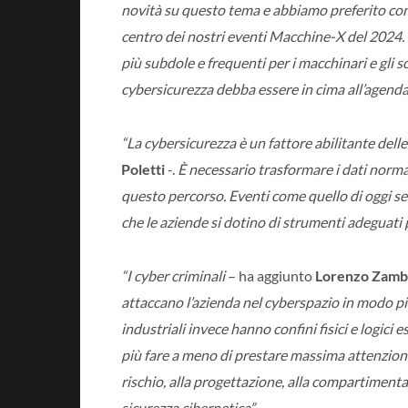
novità su questo tema e abbiamo preferito conce
centro dei nostri eventi Macchine-X del 2024. 
più subdole e frequenti per i macchinari e gli sc
cybersicurezza debba essere in cima all’agenda d
“La cybersicurezza è un fattore abilitante dell
Poletti
-.
È necessario trasformare i dati normati
questo percorso. Eventi come quello di oggi s
che le aziende si dotino di strumenti adeguati p
“I cyber criminali
– ha aggiunto
Lorenzo Zambu
attaccano l’azienda nel cyberspazio in modo più 
industriali invece hanno confini fisici e logici
più fare a meno di prestare massima attenzione a
rischio, alla progettazione, alla compartimenta
sicurezza cibernetica”.