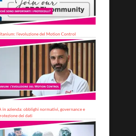
itanium: l’evoluzione del Motion Control
A in azienda: obblighi normativi, governance e
rotezione dei dati