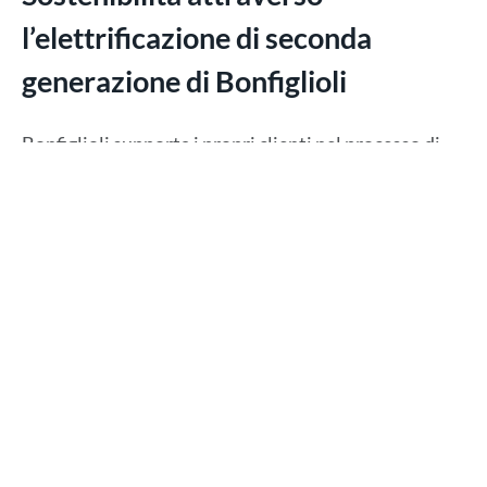
l’elettrificazione di seconda
generazione di Bonfiglioli
Bonfiglioli supporta i propri clienti nel processo di
elettrificazione in tutte le applicazioni relative alle
macchine da costruzione. Al Bauma, Bonfiglioli ha
presentato
le ultime novità
del
percorso di
elettrificazione
, con soluzioni dedicate alle diverse
applicazioni, proponendo quindi diversi e
customizzati
azionamenti finali
. Un approccio,
questo, che rispetto alla semplice sostituzione del
motore diesel con un unico motore elettrico, offre
vantaggi significativi in termini di efficienza