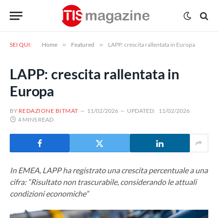
SEI QUI:
Home
»
Featured
»
LAPP: crescita rallentata in Europa
LAPP: crescita rallentata in
Europa
BY
REDAZIONE BITMAT
11/02/2026
UPDATED:
11/02/2026
4 MINS READ
In EMEA, LAPP ha registrato una crescita percentuale a una
cifra: “Risultato non trascurabile, considerando le attuali
condizioni economiche”