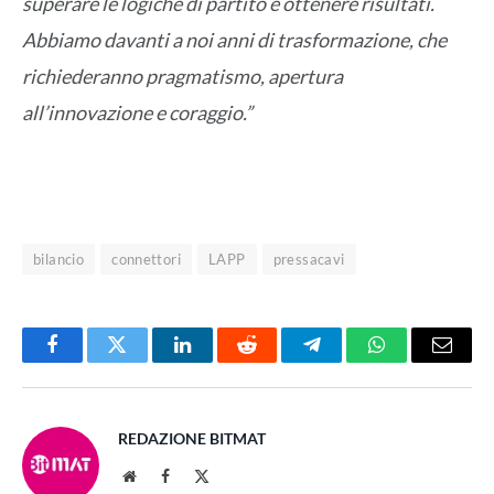
superare le logiche di partito e ottenere risultati.
Abbiamo davanti a noi anni di trasformazione, che
richiederanno pragmatismo, apertura
all’innovazione e coraggio.”
bilancio
connettori
LAPP
pressacavi
Facebook
Twitter
LinkedIn
Reddit
Telegram
WhatsApp
Email
REDAZIONE BITMAT
Website
Facebook
X