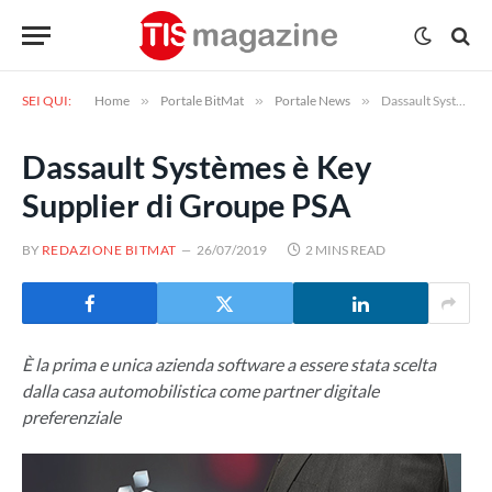
SEI QUI:
Home
»
Portale BitMat
»
Portale News
»
Dassault Systèmes è Key Supplier di Groupe PSA
Dassault Systèmes è Key
Supplier di Groupe PSA
BY
REDAZIONE BITMAT
26/07/2019
2 MINS READ
È la prima e unica azienda software a essere stata scelta
dalla casa automobilistica come partner digitale
preferenziale