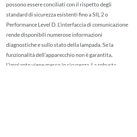
possono essere conciliati con il rispetto degli
standard di sicurezza esistenti fino a SIL 2 o
Performance Level D. L’interfaccia di comunicazione
rende disponibili numerose informazioni
diagnostiche e sullo stato della lampada. Se la
funzionalità dell’apparecchio non è garantita,
l’impianto viene messo in sicurezza. La robusta
custodia in alluminio con grado di protezione IP65
rende la lampada particolarmente adatta per
l’utilizzo nelle severe condizioni esterne lungo le
idrovie.
Phoenix Contact offre una gamma completa di
soluzioni in linea con la lampada per garantire la