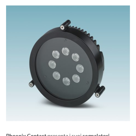
Phoenix Contact
presenta i suoi
segnalatori