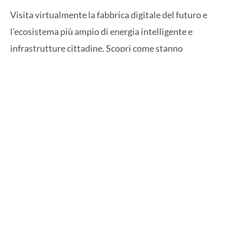
Visita virtualmente la fabbrica digitale del futuro e
l’ecosistema più ampio di energia intelligente e
infrastrutture cittadine. Scopri come stanno
cambiando le configurazioni di fabbrica con una
dipendenza emergente dall’intelligenza edge e dalla
connettività sicura dall’edge al cloud nell’ambiente
industriale di oggi. Scopri le soluzioni ADI che
consentono questa evoluzione, inclusi sensori
intelligenti connessi, automazione adattiva dei
processi, robotica industriale agile, controllo del
movimento modulare e monitoraggio dello stato
delle risorse in tempo reale.