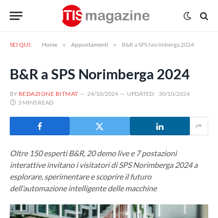
SEI QUI:
Home
»
Appuntamenti
»
B&R a SPS Norimberga 2024
B&R a SPS Norimberga 2024
BY
REDAZIONE BITMAT
24/10/2024
UPDATED:
30/10/2024
3 MINS READ
Oltre 150 esperti B&R, 20 demo live e 7 postazioni
interattive invitano i visitatori di SPS Norimberga 2024 a
esplorare, sperimentare e scoprire il futuro
dell’automazione intelligente delle macchine