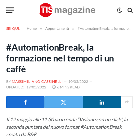
SEI QUI:
Home
»
Appuntamenti
»
#AutomationBreak, la formazione nel tempo di un caffè
#AutomationBreak, la
formazione nel tempo di un
caffè
BY
MASSIMILIANO CASSINELLI
10/05/2022
UPDATED:
19/05/2022
6 MINS READ
Il 12 maggio alle 11:30 va in onda “Visione con un click”, la
seconda puntata del nuovo format #AutomationBreak
creato da B&R