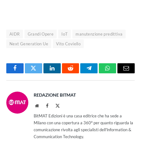
AIDR
Grandi Opere
IoT
manutenzione predittiva
Next Generation Ue
Vito Coviello
Facebook
Twitter
LinkedIn
Reddit
Telegram
WhatsApp
Email
REDAZIONE BITMAT
Website
Facebook
X
(Twitter)
BitMAT Edizioni è una casa editrice che ha sede a
Milano con una copertura a 360° per quanto riguarda la
comunicazione rivolta agli specialisti dell'lnformation &
Communication Technology.