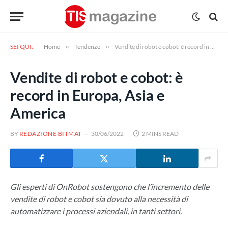
SEI QUI:
Home
»
Tendenze
»
Vendite di robot e cobot: è record in Europa, Asia e America
Vendite di robot e cobot: è
record in Europa, Asia e
America
BY
REDAZIONE BITMAT
30/06/2022
2 MINS READ
Gli esperti di OnRobot sostengono che l’incremento delle
vendite di robot e cobot sia dovuto alla necessità di
automatizzare i processi aziendali, in tanti settori.