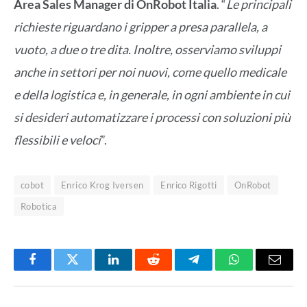
Area Sales Manager di OnRobot Italia
. “
Le principali
richieste riguardano i gripper a presa parallela, a
vuoto, a due o tre dita. Inoltre, osserviamo sviluppi
anche in settori per noi nuovi, come quello medicale
e della logistica e, in generale, in ogni ambiente in cui
si desideri automatizzare i processi con soluzioni più
flessibili e veloci
”.
cobot
Enrico Krog Iversen
Enrico Rigotti
OnRobot
Robotica
Facebook
Twitter
LinkedIn
Reddit
Telegram
WhatsApp
Email