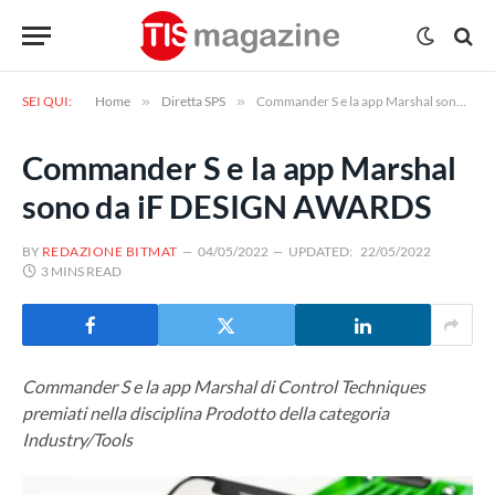
SEI QUI:
Home
»
Diretta SPS
»
Commander S e la app Marshal sono da iF DESIGN AWARDS
Commander S e la app Marshal
sono da iF DESIGN AWARDS
BY
REDAZIONE BITMAT
04/05/2022
UPDATED:
22/05/2022
3 MINS READ
Commander S e la app Marshal di Control Techniques
premiati nella disciplina Prodotto della categoria
Industry/Tools