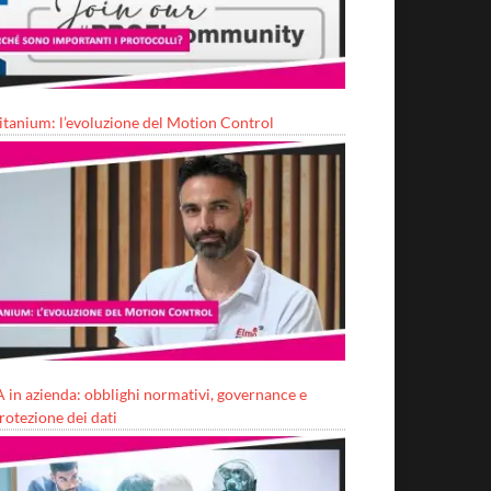
itanium: l’evoluzione del Motion Control
A in azienda: obblighi normativi, governance e
rotezione dei dati