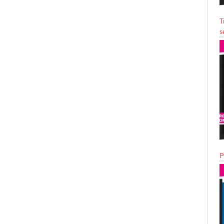
T
s
P