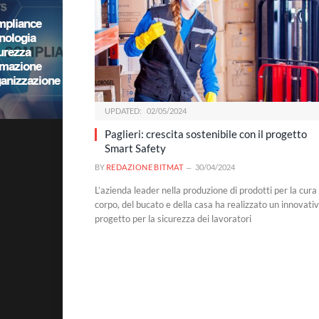
UPDATED:
02/05/2024
Paglieri: crescita sostenibile con il progetto
Smart Safety
BY
REDAZIONE BITMAT
30/04/2024
L’azienda leader nella produzione di prodotti per la cura
corpo, del bucato e della casa ha realizzato un innovati
progetto per la sicurezza dei lavoratori