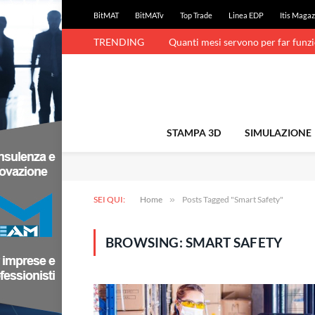
BitMAT
BitMATv
Top Trade
Linea EDP
Itis Magaz
TRENDING
Quanti mesi servono per far funz
STAMPA 3D
SIMULAZIONE
SEI QUI:
Home
»
Posts Tagged "Smart Safety"
BROWSING:
SMART SAFETY