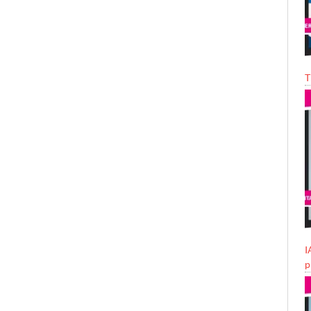
T
I
p