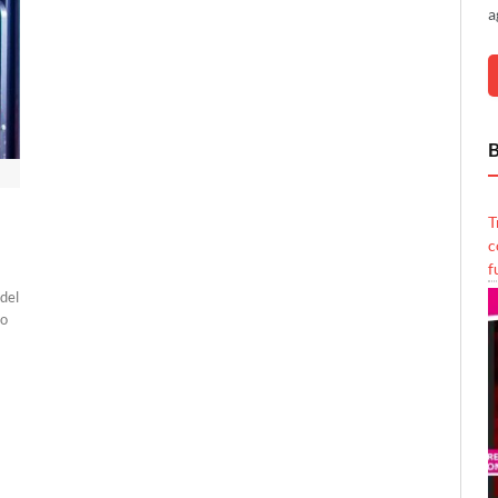
a
B
T
c
f
 del
vo