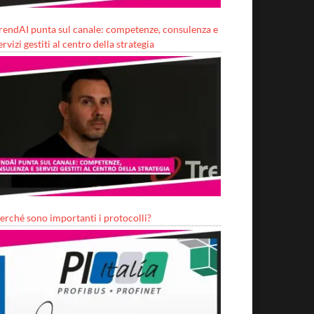
rendAI punta sul canale: competenze, consulenza e
ervizi gestiti al centro della strategia
erché sono importanti i protocolli?