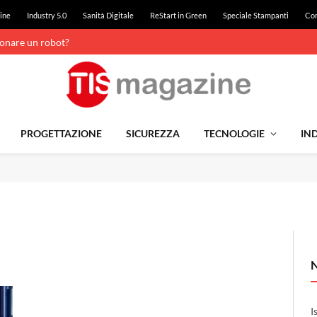
ine
Industry 5.0
Sanità Digitale
ReStart in Green
Speciale Stampanti
Con
ionare un robot?
PROGETTAZIONE
SICUREZZA
TECNOLOGIE
IND
I