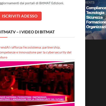
ggiornamenti dai portali di BitMAT Edizioni.
ITMATV – I VIDEO DI BITMAT
rendAI rafforza l’ecosistema: partnership,
ompetenze e innovazione per la cybersecurity del
uturo