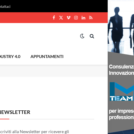
tattaci
Facebook
X
Vimeo
Instagram
LinkedIn
RSS
(Twitter)
USTRY 4.0
APPUNTAMENTI
NEWSLETTER
scriviti alla Newsletter per ricevere gli