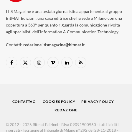
ITIS Magazine è una testata giornalistica appartenente al gruppo
BitMAT Edizioni, una casa editrice che ha sede a Milano con una
copertura a 360° per quanto riguarda la comunicazione rivolta
agli specialisti dell'lnformation & Communication Technology.
Contatti:
redazione.itismagazine@bitmat.it
Facebook
X
Instagram
Vimeo
LinkedIn
RSS
(Twitter)
CONTATTACI
COOKIES POLICY
PRIVACY POLICY
REDAZIONE
© 2012 - 2026 Bitmat Edizioni - P.Iva 09091900960 - tutti i diritti
riservati - Iscrizione al tribunale di Milano n° 292 del 28-11-2018 -