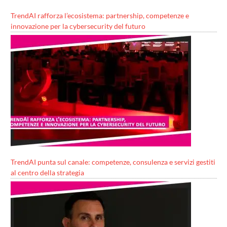
TrendAI rafforza l’ecosistema: partnership, competenze e
innovazione per la cybersecurity del futuro
TrendAI punta sul canale: competenze, consulenza e servizi gestiti
al centro della strategia