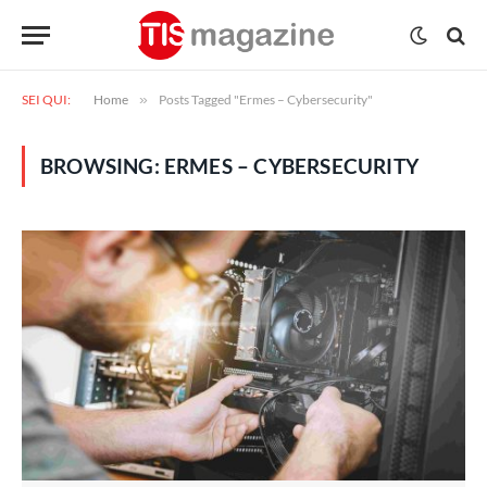
SEI QUI:
Home
»
Posts Tagged "Ermes – Cybersecurity"
BROWSING:
ERMES – CYBERSECURITY