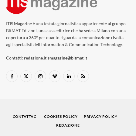
ITIS Magazine è una testata giornalistica appartenente al gruppo
BitMAT Edizioni, una casa editrice che ha sede a Milano con una
copertura a 360° per quanto riguarda la comunicazione rivolta
agli specialisti dell'lnformation & Communication Technology.
Contatti:
redazione.itismagazine@bitmat.it
Facebook
X
Instagram
Vimeo
LinkedIn
RSS
(Twitter)
CONTATTACI
COOKIES POLICY
PRIVACY POLICY
REDAZIONE