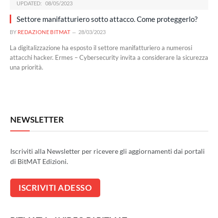
UPDATED:
08/05/2023
Settore manifatturiero sotto attacco. Come proteggerlo?
BY
REDAZIONE BITMAT
28/03/2023
La digitalizzazione ha esposto il settore manifatturiero a numerosi
attacchi hacker. Ermes – Cybersecurity invita a considerare la sicurezza
una priorità.
NEWSLETTER
Iscriviti alla Newsletter per ricevere gli aggiornamenti dai portali
di BitMAT Edizioni.