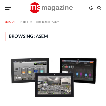
SEI QUI:
Home
»
Posts Tagged "ASEM"
BROWSING:
ASEM