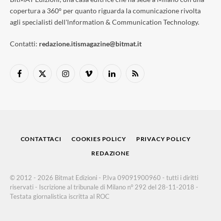
copertura a 360° per quanto riguarda la comunicazione rivolta
agli specialisti dell'lnformation & Communication Technology.
Contatti:
redazione.itismagazine@bitmat.it
Facebook
X
Instagram
Vimeo
LinkedIn
RSS
(Twitter)
CONTATTACI
COOKIES POLICY
PRIVACY POLICY
REDAZIONE
© 2012 - 2026 Bitmat Edizioni - P.Iva 09091900960 - tutti i diritti
riservati - Iscrizione al tribunale di Milano n° 292 del 28-11-2018 -
Testata giornalistica iscritta al ROC