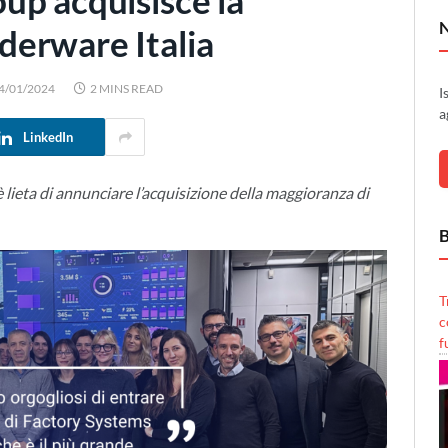
up acquisisce la
erware Italia
4/01/2024
2 MINS READ
I
a
LinkedIn
lieta di annunciare l’acquisizione della maggioranza di
B
T
c
f