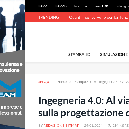
BitMAT
BitMATv
Top Trade
Linea EDP
Itis Magaz
TRENDING
Quanti mesi servono per far funz
STAMPA 3D
SIMULAZIONE
SEI QUI:
Home
»
Stampa 3D
»
Ingegneria 4.0: Al v
Ingegneria 4.0: Al v
sulla progettazione d
BY
REDAZIONE BITMAT
24/01/2024
2 MINS R