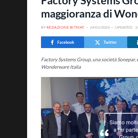
Factory Systems Gro
maggioranza di Wond
BY
REDAZIONE BITMAT
24/01/2024
UPDATED:
2
Facebook
Twitter
Factory Systems Group, una società Sonepar, è 
Wonderware Italia