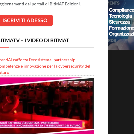
ggiornamenti dai portali di BitMAT Edizioni.
ITMATV – I VIDEO DI BITMAT
rendAI rafforza l’ecosistema: partnership,
ompetenze e innovazione per la cybersecurity del
uturo