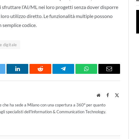
 sfruttare l’AI/ML nei loro progetti senza dover disporre
oro utilizzo diretto. Le funzionalità multiple possono
un semplice codice.
e digitale
itter
LinkedIn
Reddit
Telegram
WhatsApp
Email
Website
Facebook
X
(Twitter)
ce che ha sede a Milano con una copertura a 360° per quanto
agli specialisti dell'lnformation & Communication Technology.