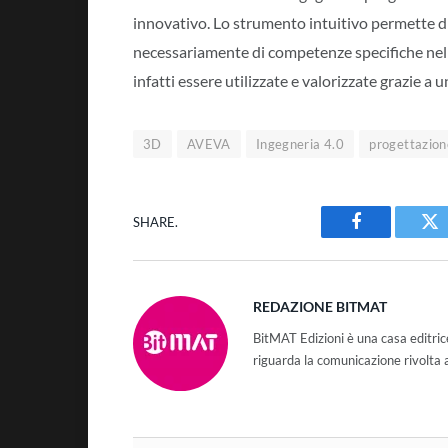
innovativo. Lo strumento intuitivo permette di
necessariamente di competenze specifiche nel l
infatti essere utilizzate e valorizzate grazie a 
3D
AVEVA
Ingegneria 4.0
progettazion
SHARE.
Facebook
Tw
REDAZIONE BITMAT
BitMAT Edizioni è una casa editri
riguarda la comunicazione rivolta 