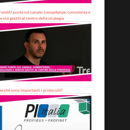
rendAI punta sul canale: competenze, consulenza e
ervizi gestiti al centro della strategia
erché sono importanti i protocolli?