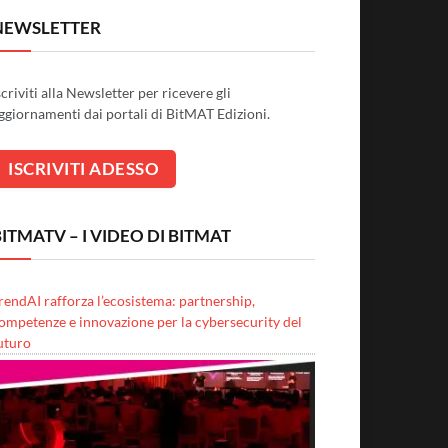
NEWSLETTER
scriviti alla Newsletter per ricevere gli
ggiornamenti dai portali di BitMAT Edizioni.
ITMATV – I VIDEO DI BITMAT
rendAI rafforza l’ecosistema: partnership,
ompetenze e innovazione per la cybersecurity del
uturo