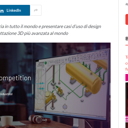
a
LinkedIn
ia in tutto il mondo e presentare casi d’uso di design
gettazione 3D più avanzata al mondo
B
T
c
f