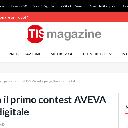
ine
Industry 5.0
Sanità Digitale
ReStart in Green
Speciale Stampanti
Con
ionare un robot?
PROGETTAZIONE
SICUREZZA
TECNOLOGIE
IND
ia il primo contest AVEVA sulla progettazione digitale
ia il primo contest AVEVA
igitale
EAD
I