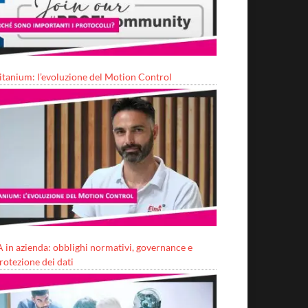
itanium: l’evoluzione del Motion Control
A in azienda: obblighi normativi, governance e
rotezione dei dati