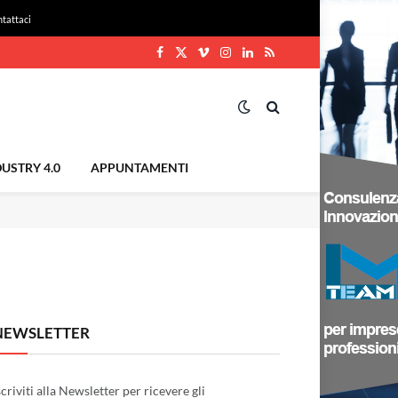
tattaci
Facebook
X
Vimeo
Instagram
LinkedIn
RSS
(Twitter)
USTRY 4.0
APPUNTAMENTI
NEWSLETTER
scriviti alla Newsletter per ricevere gli