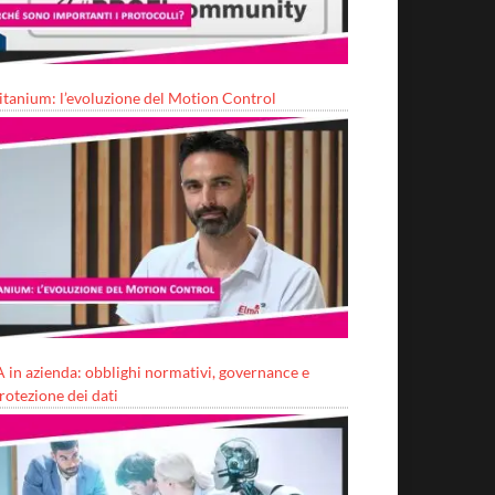
itanium: l’evoluzione del Motion Control
A in azienda: obblighi normativi, governance e
rotezione dei dati