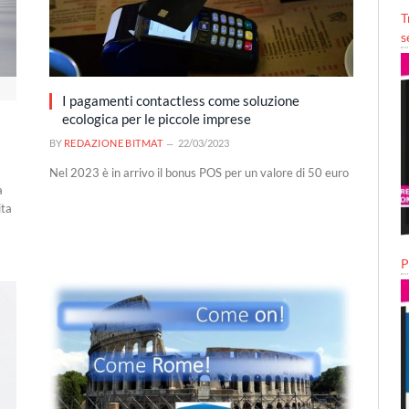
T
s
I pagamenti contactless come soluzione
ecologica per le piccole imprese
BY
REDAZIONE BITMAT
22/03/2023
Nel 2023 è in arrivo il bonus POS per un valore di 50 euro
a
ita
P