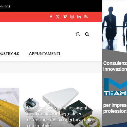
tattaci
Facebook
X
Vimeo
Instagram
LinkedIn
RSS
(Twitter)
USTRY 4.0
APPUNTAMENTI
Ripetitori GSM: miglioramento
della qualità del segnale ed
estensione della copertura della
rete mobile