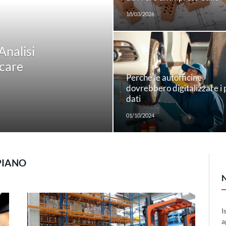
18/03/2026
nalisi
icare
Perché le autofficine
dovrebbero digitalizzare i 
dati
01/10/2024
PIANO
I
a