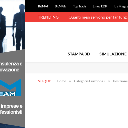
BitMAT
BitMATv
Top Trade
Linea EDP
Itis Magaz
TRENDING
Quanti mesi servono per far funz
STAMPA 3D
SIMULAZIONE
SEI QUI:
Home
»
Categorie Funzionali
»
Posizion