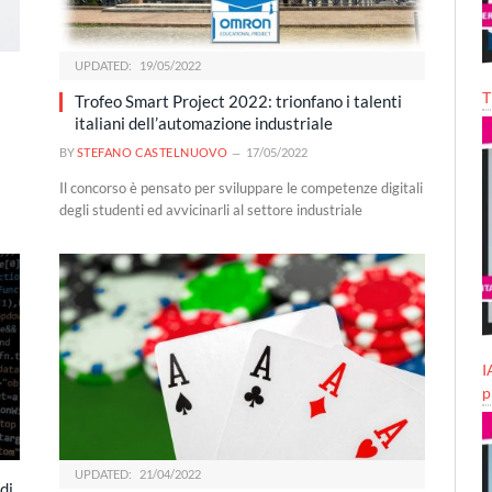
UPDATED:
19/05/2022
T
Trofeo Smart Project 2022: trionfano i talenti
italiani dell’automazione industriale
BY
STEFANO CASTELNUOVO
17/05/2022
Il concorso è pensato per sviluppare le competenze digitali
degli studenti ed avvicinarli al settore industriale
I
p
UPDATED:
21/04/2022
di