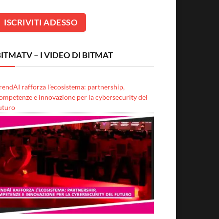
ITMATV – I VIDEO DI BITMAT
rendAI rafforza l’ecosistema: partnership,
ompetenze e innovazione per la cybersecurity del
uturo