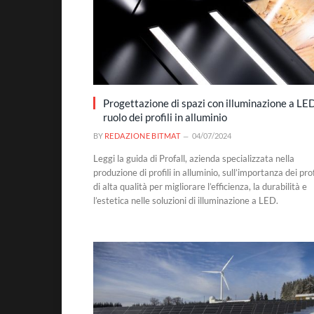
Progettazione di spazi con illuminazione a LED:
ruolo dei profili in alluminio
BY
REDAZIONE BITMAT
04/07/2024
Leggi la guida di Profall, azienda specializzata nella
produzione di profili in alluminio, sull’importanza dei prof
di alta qualità per migliorare l’efficienza, la durabilità e
l’estetica nelle soluzioni di illuminazione a LED.