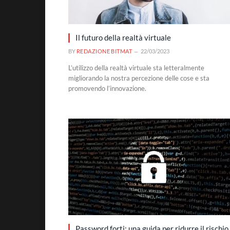
Il futuro della realtà virtuale
BY
REDAZIONE BITMAT
22/03/2023
L’utilizzo della realtà virtuale sta letteralmente
migliorando la nostra percezione delle cose e sta
promovendo l’innovazione.
Password forti: una guida per ridurre il rischio 