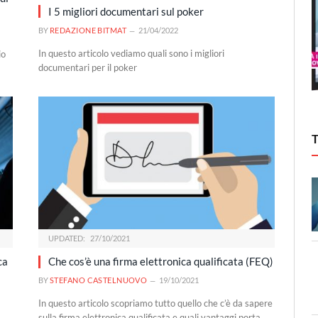
I 5 migliori documentari sul poker
BY
REDAZIONE BITMAT
21/04/2022
In questo articolo vediamo quali sono i migliori
io
documentari per il poker
UPDATED:
27/10/2021
ca
Che cos’è una firma elettronica qualificata (FEQ)
BY
STEFANO CASTELNUOVO
19/10/2021
In questo articolo scopriamo tutto quello che c’è da sapere
sulla firma elettronica qualificata e quali vantaggi porta