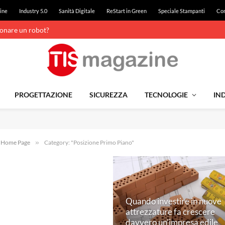
ine
Industry 5.0
Sanità Digitale
ReStart in Green
Speciale Stampanti
Con
ionare un robot?
PROGETTAZIONE
SICUREZZA
TECNOLOGIE
IND
e Home Page
»
Category: "Posizione Primo Piano"
Quando investire in nuove
attrezzature fa crescere
davvero un’impresa edile