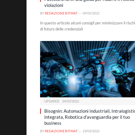
violazioni
BY
REDAZIONE BITMAT
09/05/2022
In questo articolo alcuni consigli per minimizzare il risch
di futuro delle credenziali
UPDATED:
24/03/2022
Bisognin: Automazioni industriali, Intralogisti
integrata, Robotica d’avanguardia per il tuo
business
BY
REDAZIONE BITMAT
23/03/2022