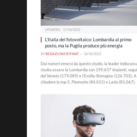
UPDATED:
17/10/2023
L’Italia del fotovoltaico: Lombardia al primo
posto, ma la Puglia produce più energia
BY
REDAZIONE BITMAT
16/10/2023
Dai numeri emersi da questo studio, la leader indiscuss
risulta essere la Lombardia con 199.637 impianti, segu
dal Veneto (179.089) e l’Emilia-Romagna (126.703). A
chiudere la top 5, Piemonte (86.015) e Lazio (81.067).