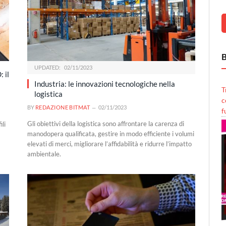
B
UPDATED:
02/11/2023
 il
Industria: le innovazioni tecnologiche nella
T
logistica
c
BY
REDAZIONE BITMAT
02/11/2023
f
Gli obiettivi della logistica sono affrontare la carenza di
ili
manodopera qualificata, gestire in modo efficiente i volumi
elevati di merci, migliorare l’affidabilità e ridurre l’impatto
ambientale.