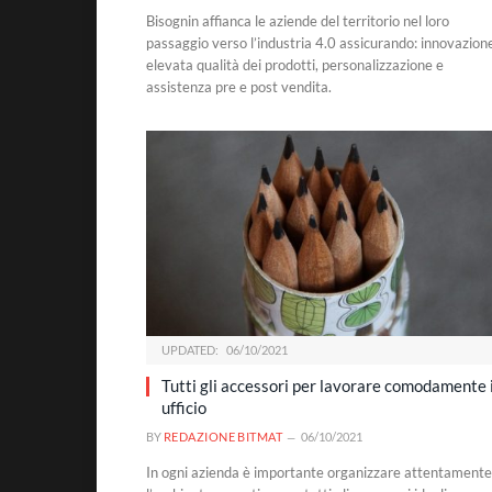
Bisognin affianca le aziende del territorio nel loro
passaggio verso l’industria 4.0 assicurando: innovazion
elevata qualità dei prodotti, personalizzazione e
assistenza pre e post vendita.
UPDATED:
06/10/2021
Tutti gli accessori per lavorare comodamente 
ufficio
BY
REDAZIONE BITMAT
06/10/2021
In ogni azienda è importante organizzare attentamente