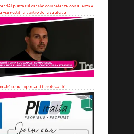
rendAI punta sul canale: competenze, consulenza e
ervizi gestiti al centro della strategia
erché sono importanti i protocolli?