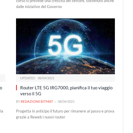
corso si prevede una crescita del settore, sostenuto anche
dalle iniziative del Governo
UPDATED:
08/04/2021
so
Router LTE 5G IRG7000, pianifica il tuo viaggio
verso il 5G
BY
REDAZIONE BITMAT
08/04/2021
 la
Progetta in anticipo il futuro per rimanere al passo e prova
grazie a Reweb i nuovi router