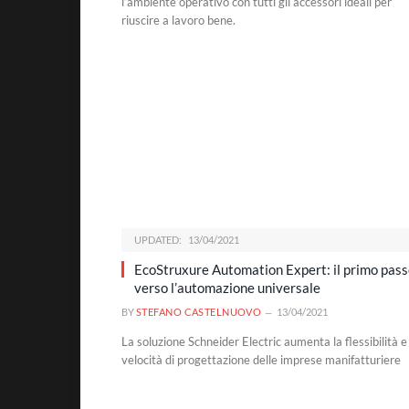
l’ambiente operativo con tutti gli accessori ideali per
riuscire a lavoro bene.
UPDATED:
13/04/2021
EcoStruxure Automation Expert: il primo pas
verso l’automazione universale
BY
STEFANO CASTELNUOVO
13/04/2021
La soluzione Schneider Electric aumenta la flessibilità e
velocità di progettazione delle imprese manifatturiere