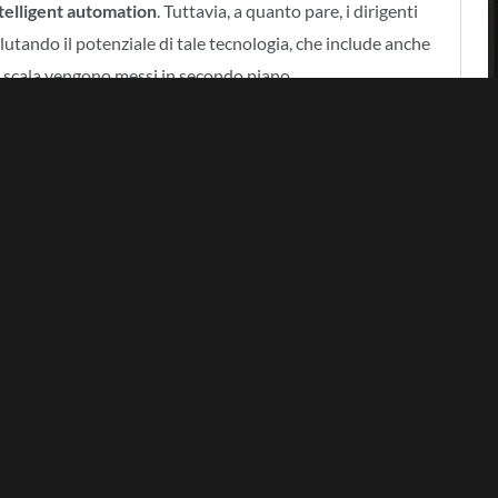
telligent automation
. Tuttavia, a quanto pare, i dirigenti
tando il potenziale di tale tecnologia, che include anche
ta scala vengono messi in secondo piano.
nd Utilities: The next digital wave
”, la ricerca rivela che
efici derivanti dalle proprie iniziative di intelligent
le aziende sta sviluppando
casi d’uso
capaci di apportare
P
he hanno preso parte al sondaggio dichiara che la propria
u larga scala che riguardano l’intelligent automation.
siness model tradizionale
adottato dalle aziende del
o pressione, a causa dei cambiamenti tecnologici e di una
omazione
e l’
Intelligenza Artificiale
avranno un ruolo
iungere gli obiettivi prefissati in materia di cambiamenti
 fonti di energia pulita, economica e affidabile.