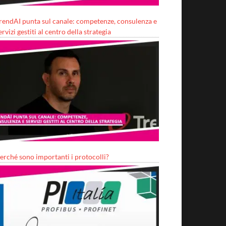
rendAI punta sul canale: competenze, consulenza e
ervizi gestiti al centro della strategia
erché sono importanti i protocolli?