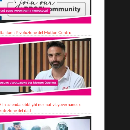
itanium: l’evoluzione del Motion Control
A in azienda: obblighi normativi, governance e
rotezione dei dati