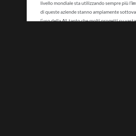
livello mondiale sta utilizzando sempre più l’
in
di queste aziende stanno ampiamente sottovalu
l’uso della
AI
, tanto che molti progetti su vas
Intitolata: “
Intelligent Automation in Energy a
quasi la metà degli intervistati sottovaluta i ben
automation. A conferma di ciò, solo il 18% del
rapidamente benefici e solo il 15% di coloro c
azienda sta implementando diversi casi d’uso s
Il report sottolinea che, in tutto il mondo, il
bu
comparto energy e utilities è attualmente sott
maggiore concorrenza. Secondo il report, l’
aut
chiave anche nell’aiutare queste aziende a ragg
climatici e a soddisfare la crescente domanda di