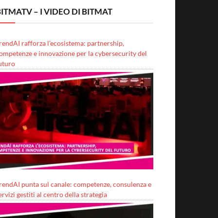
ITMATV – I VIDEO DI BITMAT
rendAI rafforza l’ecosistema: partnership,
ompetenze e innovazione per la cybersecurity del
uturo
rendAI punta sul canale: competenze, consulenza e
ervizi gestiti al centro della strategia