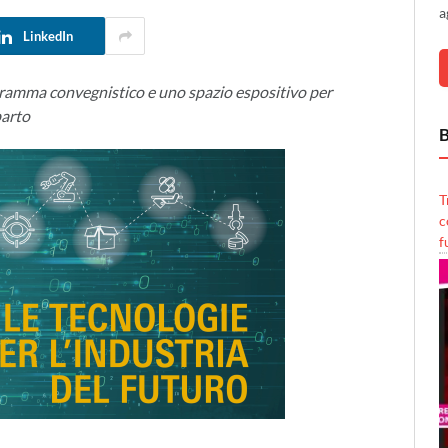
a
LinkedIn
gramma convegnistico e uno spazio espositivo per
parto
B
T
c
f