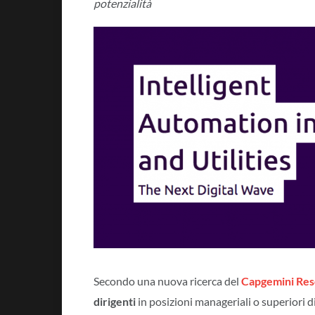
potenzialità
Secondo una nuova ricerca del
Capgemini Rese
dirigenti
in posizioni manageriali o superiori 