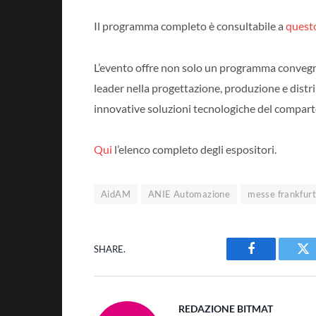
Il programma completo è consultabile a
questo
L’evento offre non solo un programma convegni
leader nella progettazione, produzione e distrib
innovative soluzioni tecnologiche del compart
Qui
l’elenco completo degli espositori.
AidAM
ANIE Automazione
messe frankfur
SHARE.
Facebook
Tw
REDAZIONE BITMAT