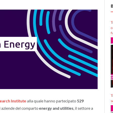
B
T
c
f
T
arch Institute
alla quale hanno partecipato
529
s
di aziende del comparto
energy and utilities
, il settore a