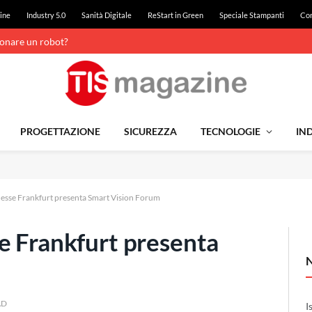
ine
Industry 5.0
Sanità Digitale
ReStart in Green
Speciale Stampanti
Con
ionare un robot?
PROGETTAZIONE
SICUREZZA
TECNOLOGIE
IND
Messe Frankfurt presenta Smart Vision Forum
e Frankfurt presenta
AD
I