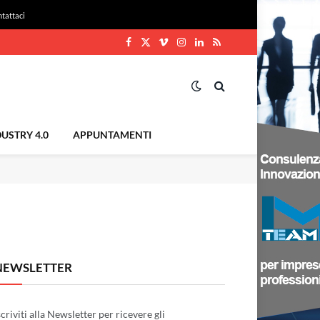
tattaci
Facebook
X
Vimeo
Instagram
LinkedIn
RSS
(Twitter)
USTRY 4.0
APPUNTAMENTI
NEWSLETTER
scriviti alla Newsletter per ricevere gli