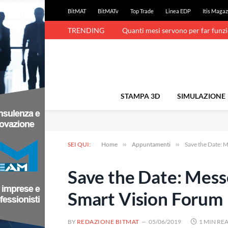
BitMAT
BitMATv
Top Trade
Linea EDP
Itis Magaz
TRENDING
Quanti mesi servono per far funz
STAMPA 3D
SIMULAZIONE
SEI QUI:
Home
»
Appuntamenti
»
Save the Date: 
Save the Date: Mess
Smart Vision Forum
BY
REDAZIONE BITMAT
05/06/2019
1 MIN RE