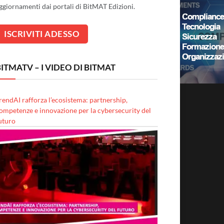
ggiornamenti dai portali di BitMAT Edizioni.
ITMATV – I VIDEO DI BITMAT
rendAI rafforza l’ecosistema: partnership,
ompetenze e innovazione per la cybersecurity del
uturo