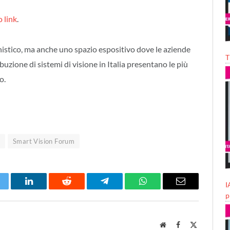
 link
.
stico, ma anche uno spazio espositivo dove le aziende
T
uzione di sistemi di visione in Italia presentano le più
o.
t
Smart Vision Forum
I
itter
LinkedIn
Reddit
Telegram
WhatsApp
Email
p
Website
Facebook
X