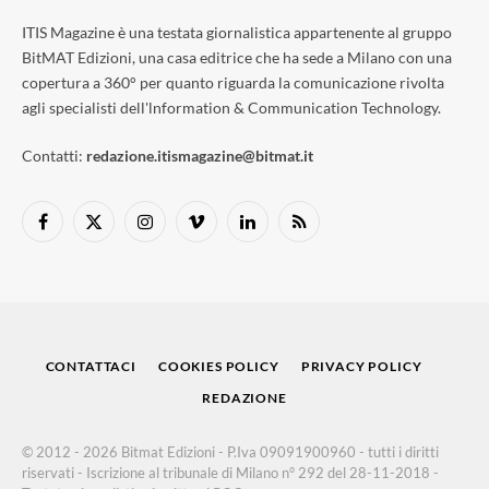
ITIS Magazine è una testata giornalistica appartenente al gruppo
BitMAT Edizioni, una casa editrice che ha sede a Milano con una
copertura a 360° per quanto riguarda la comunicazione rivolta
agli specialisti dell'lnformation & Communication Technology.
Contatti:
redazione.itismagazine@bitmat.it
Facebook
X
Instagram
Vimeo
LinkedIn
RSS
(Twitter)
CONTATTACI
COOKIES POLICY
PRIVACY POLICY
REDAZIONE
© 2012 - 2026 Bitmat Edizioni - P.Iva 09091900960 - tutti i diritti
riservati - Iscrizione al tribunale di Milano n° 292 del 28-11-2018 -