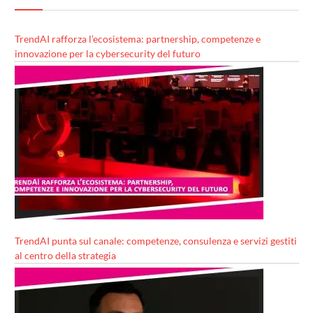
TrendAI rafforza l’ecosistema: partnership, competenze e
innovazione per la cybersecurity del futuro
TrendAI punta sul canale: competenze, consulenza e servizi gestiti
al centro della strategia