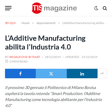
SEI QUI:
Home
»
Appuntamenti
»
L’Additive Manufacturing abilita l’Industria 4.0
L’Additive Manufacturing
abilita l’Industria 4.0
BY
REDAZIONE BITMAT
18/12/2019
UPDATED:
21/12/2019
2 MINS READ
Il prossimo 30 gennaio il Politecnico di Milano Bovisa
ospiterà la tavola rotonda “Smart Production: l’Additive
Manufacturing come tecnologia abilitante per l’Industria
4.0”