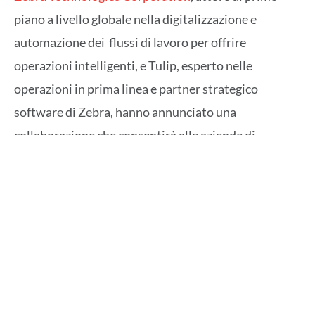
piano a livello globale nella digitalizzazione e
automazione dei flussi di lavoro per offrire
operazioni intelligenti, e Tulip, esperto nelle
operazioni in prima linea e partner strategico
software di Zebra, hanno annunciato una
collaborazione che consentirà alle aziende di
produzione di integrare con semplicità e rapidità
funzionalità di tracciabilità, gestione della qualità,
monitoraggio della produzione, controllo
dell’inventario e molto altro – direttamente
all’interno dei propri flussi di lavoro operativi.
Una collaborazione per ottimizzare le