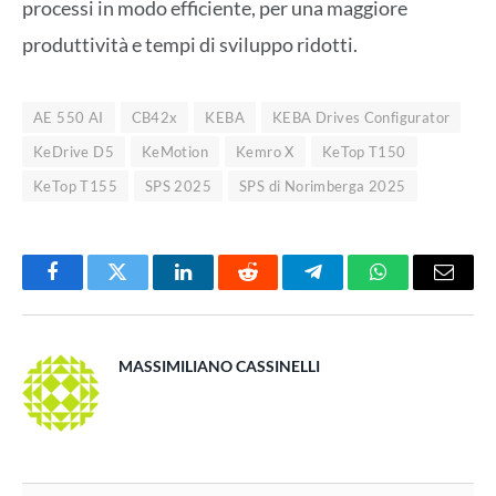
processi in modo efficiente, per una maggiore
produttività e tempi di sviluppo ridotti.
AE 550 AI
CB42x
KEBA
KEBA Drives Configurator
KeDrive D5
KeMotion
Kemro X
KeTop T150
KeTop T155
SPS 2025
SPS di Norimberga 2025
Facebook
Twitter
LinkedIn
Reddit
Telegram
WhatsApp
Email
MASSIMILIANO CASSINELLI