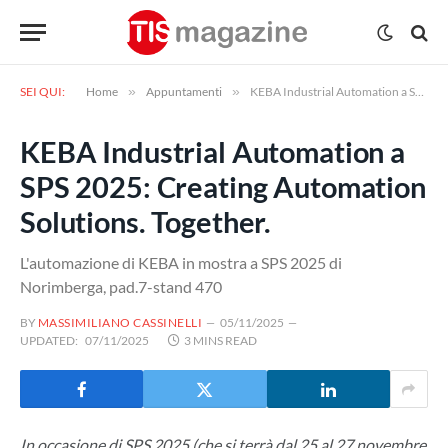
SEI QUI:
Home
»
Appuntamenti
»
KEBA Industrial Automation a SPS 2025: Creating Automation Solutions. Together.
KEBA Industrial Automation a
SPS 2025: Creating Automation
Solutions. Together.
L'automazione di KEBA in mostra a SPS 2025 di
Norimberga, pad.7-stand 470
BY
MASSIMILIANO CASSINELLI
05/11/2025
UPDATED:
07/11/2025
3 MINS READ
In occasione di SPS 2025 (che si terrà dal 25 al 27 novembre