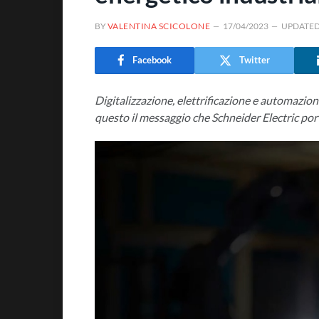
BY
VALENTINA SCICOLONE
17/04/2023
UPDATED
Facebook
Twitter
Digitalizzazione, elettrificazione e automazion
questo il messaggio che Schneider Electric p