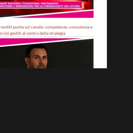
rendAI punta sul canale: competenze, consulenza e
ervizi gestiti al centro della strategia
erché sono importanti i protocolli?