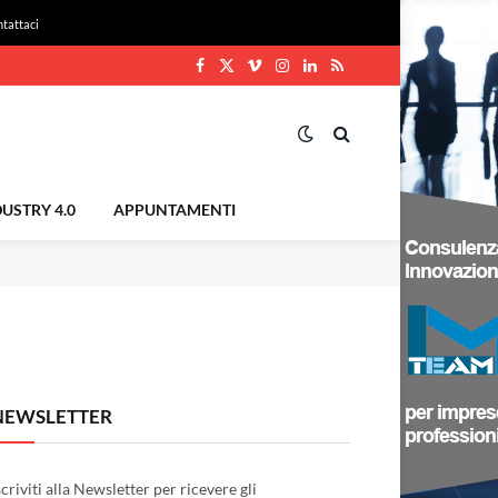
tattaci
Facebook
X
Vimeo
Instagram
LinkedIn
RSS
(Twitter)
USTRY 4.0
APPUNTAMENTI
NEWSLETTER
scriviti alla Newsletter per ricevere gli