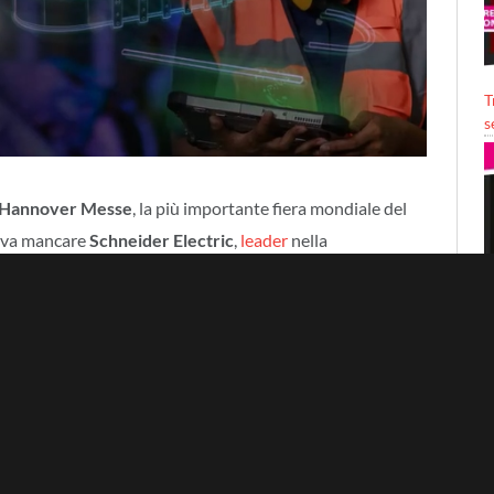
T
s
Hannover Messe
, la più importante fiera mondiale del
teva mancare
Schneider Electric
,
leader
nella
rgia e dell’automazione, con le sue innovazioni che
hitettura abilitata dall’IoT, aperta, interoperabile e pronta
P
era per portare un messaggio preciso: digitalizzazione,
nità enormi per l’efficientamento energetico delle