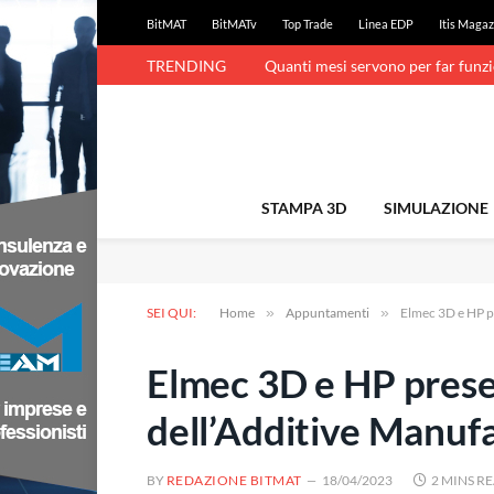
BitMAT
BitMATv
Top Trade
Linea EDP
Itis Magaz
TRENDING
Quanti mesi servono per far funz
STAMPA 3D
SIMULAZIONE
SEI QUI:
Home
»
Appuntamenti
»
Elmec 3D e HP pr
Elmec 3D e HP prese
dell’Additive Manuf
BY
REDAZIONE BITMAT
18/04/2023
2 MINS R