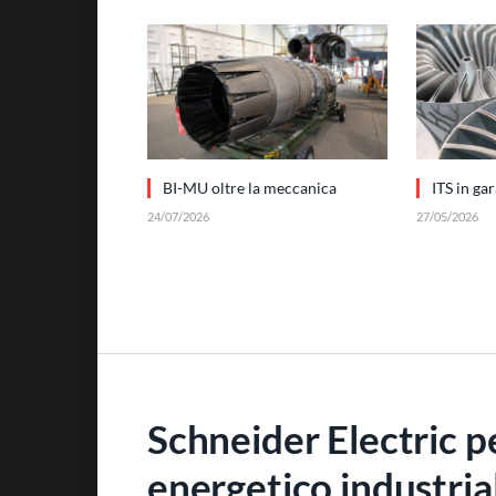
BI-MU oltre la meccanica
ITS in ga
24/07/2026
27/05/2026
Schneider Electric p
energetico industria