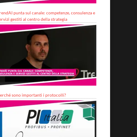
rendAI punta sul canale: competenze, consulenza e
ervizi gestiti al centro della strategia
erché sono importanti i protocolli?