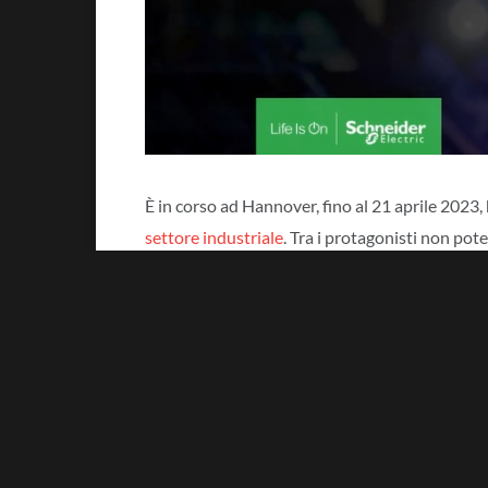
È in corso ad Hannover, fino al 21 aprile 2023,
settore industriale
. Tra i protagonisti non po
trasformazione digitale della gestione dell’ene
riguardano
EcoStruxure
, la piattaforma e arc
all’uso.
Schneider Electric, inoltre, approfitta della fi
elettrificazione e automazione offrono opportu
industrie del futuro.