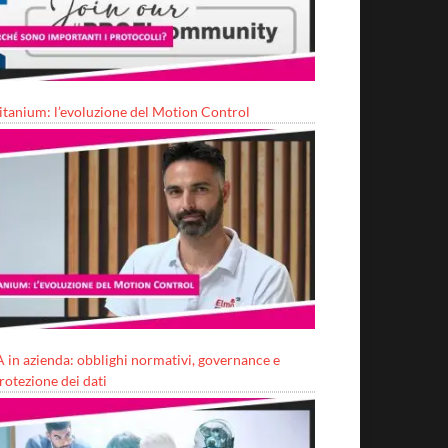
itanium: l’evoluzione del Motion Control
A in azienda: obblighi normativi, governance e
rotezione dei dati