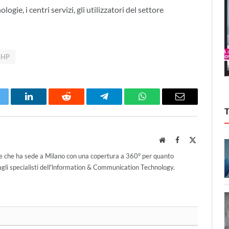
ogie, i centri servizi, gli utilizzatori del settore
HP
itter
LinkedIn
Reddit
Telegram
WhatsApp
Email
Website
Facebook
X
(Twitter)
ce che ha sede a Milano con una copertura a 360° per quanto
agli specialisti dell'lnformation & Communication Technology.