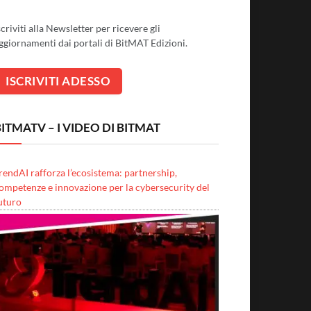
scriviti alla Newsletter per ricevere gli
ggiornamenti dai portali di BitMAT Edizioni.
ITMATV – I VIDEO DI BITMAT
rendAI rafforza l’ecosistema: partnership,
ompetenze e innovazione per la cybersecurity del
uturo