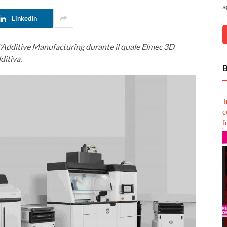
a
LinkedIn
ll’Additive Manufacturing durante il quale Elmec 3D
ditiva.
B
T
c
f