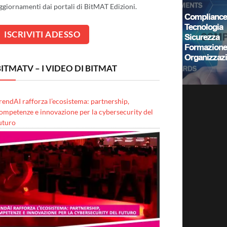
ggiornamenti dai portali di BitMAT Edizioni.
ITMATV – I VIDEO DI BITMAT
rendAI rafforza l’ecosistema: partnership,
ompetenze e innovazione per la cybersecurity del
uturo