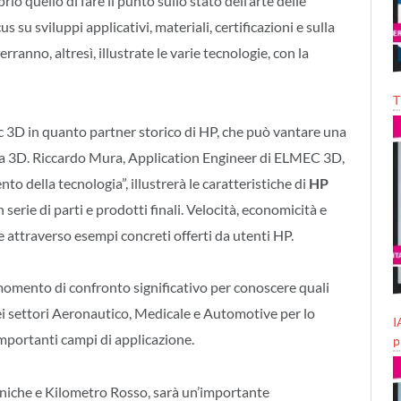
io quello di fare il punto sullo stato dell’arte delle
su sviluppi applicativi, materiali, certificazioni e sulla
ranno, altresì, illustrate le varie tecnologie, con la
T
 3D in quanto partner storico di HP, che può vantare una
pa 3D. Riccardo Mura, Application Engineer di ELMEC 3D,
 della tecnologia”, illustrerà le caratteristiche di
HP
 serie di parti e prodotti finali. Velocità, economicità e
e attraverso esempi concreti offerti da utenti HP.
momento di confronto significativo per conoscere quali
 nei settori Aeronautico, Medicale e Automotive per lo
I
mportanti campi di applicazione.
p
niche e Kilometro Rosso, sarà un’importante