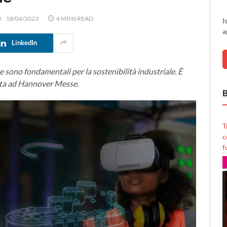
:
18/04/2023
4 MINS READ
I
a
LinkedIn
e sono fondamentali per la sostenibilità industriale. È
orta ad Hannover Messe.
B
T
c
f