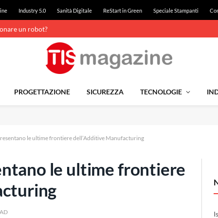
ine
Industry 5.0
Sanità Digitale
ReStart in Green
Speciale Stampanti
Con
ionare un robot?
PROGETTAZIONE
SICUREZZA
TECNOLOGIE
IND
esentano le ultime frontiere dell’Additive Manufacturing
ntano le ultime frontiere
acturing
EAD
I