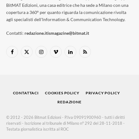
BitMAT Edizioni, una casa editrice che ha sede a Milano con una
copertura a 360° per quanto riguarda la comunicazione rivolta
agli specialisti dell'lnformation & Communication Technology.
Contatti:
redazione.itismagazine@bitmat.it
Facebook
X
Instagram
Vimeo
LinkedIn
RSS
(Twitter)
CONTATTACI
COOKIES POLICY
PRIVACY POLICY
REDAZIONE
© 2012 - 2026 Bitmat Edizioni - P.Iva 09091900960 - tutti i diritti
riservati - Iscrizione al tribunale di Milano n° 292 del 28-11-2018 -
Testata giornalistica iscritta al ROC