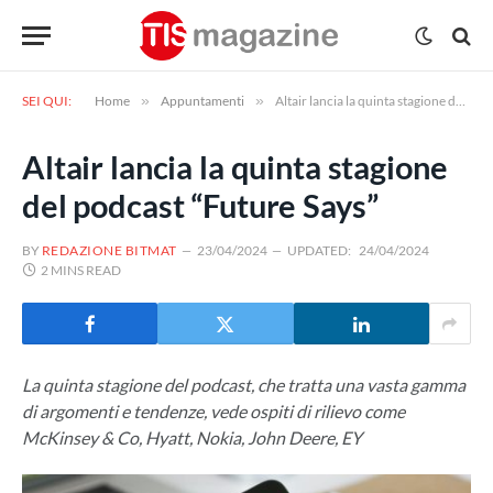
SEI QUI:
Home
»
Appuntamenti
»
Altair lancia la quinta stagione del podcast “Future Says”
Altair lancia la quinta stagione
del podcast “Future Says”
BY
REDAZIONE BITMAT
23/04/2024
UPDATED:
24/04/2024
2 MINS READ
La quinta stagione del podcast, che tratta una vasta gamma
di argomenti e tendenze, vede ospiti di rilievo come
McKinsey & Co, Hyatt, Nokia, John Deere, EY